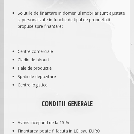
Beneficii
REȚEA TERITORIALĂ
Fonduri Europene
Parteneriate
Concurs Performanta aduce recompense
Cariere
Sale & Lease Back
Condiții Generale
Bunuri Finanțate
Solutiile de finantare in domeniul imobiliar sunt ajustate
Ajutoare de stat
CONTACT
si personalizate in functie de tipul de proprietatii
Concurs Flexibilitate fara limite!
Știri
Vreau Ofertă
Condiții Generale
propuse spre finantare
;
Vreau Ofertă
Centre comerciale
Cladiri de birouri
Hale de productie
Spatii de depozitare
Centre logistice
CONDITII GENERALE
Avans incepand de la 15 %
Finantarea poate fi facuta in LEI sau EURO